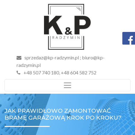
sprzedaz@kp-radzymin.pl ; biuro@kp-
radzymin.pl
+48 507 740 180
,
+48 604 582 752
JAK PRAWIDŁOWO ZAMONTOWAĆ
BRAMĘ GARAŻOWĄ KROK PO KROKU?