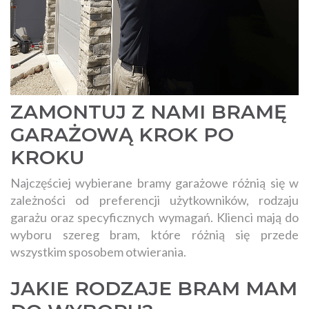
ZAMONTUJ Z NAMI BRAMĘ
GARAŻOWĄ KROK PO
KROKU
Najczęściej wybierane bramy garażowe różnią się w
zależności od preferencji użytkowników, rodzaju
garażu oraz specyficznych wymagań. Klienci mają do
wyboru szereg bram, które różnią się przede
wszystkim sposobem otwierania.
JAKIE RODZAJE BRAM MAM